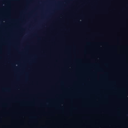
产品中心
|
工程案例
|
公司介绍
|
公司新闻
|
荣誉证书
|