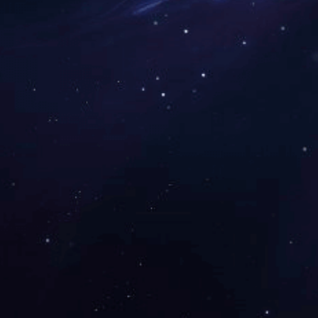
华宇OD（中国）
|